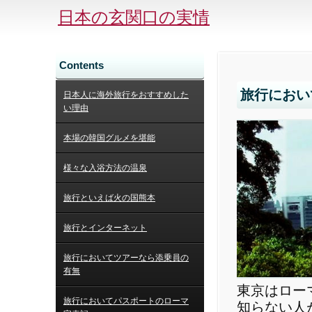
日本の玄関口の実情
Contents
旅行におい
日本人に海外旅行をおすすめした
い理由
本場の韓国グルメを堪能
様々な入浴方法の温泉
旅行といえば火の国熊本
旅行とインターネット
旅行においてツアーなら添乗員の
有無
東京はロー
旅行においてパスポートのローマ
知らない人