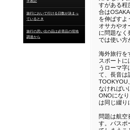
字表記
すがある程
合はOSA
旅行において行ける日数が決まっ
を伸ばすよ
ているとき
オサカやオ
旅行の思い出の品は必需品の現地
に問題なく
調達から
では使い方
海外旅行を
スポートに
うローマ字
て、長音は
TOOKYO
なければい
ONOにな
は同じ綴り
問題は航空
す。パスポ